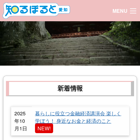
MENU
新着情報
表 新着情報
日付
タイトル
2025
暮らしに役立つ金融経済講演会 楽しく
年10
学ぼう！ 身近なお金と経済のこと
月1日
NEW!